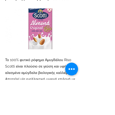
Το 100% φυτικό ρόφημα Αμυγδάλου Riso
Scotti είναι πλούσιο σε γεύση και υφή, από
αλεσμένα αμύγδαλα βιολογικής καλλιέργειας.
Αποτελεί μία εναλλακτική υγιεινή επιλογή με
άριστο γευστικό αποτέλεσμα. Είναι ιδανικό
για vegans & vegeterians, δεν περιέχει
λακτόζη & γλουτένη. Είναι ένα προϊόν χωρίς
προσθήκη ζάχαρης και έχει χαμηλή
περιεκτικότητα σε λιπαρά.