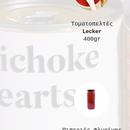
Τοματοπελτές
Lecker
400gr