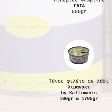
Πιπεριές Φλωρίνης
ΓΑΙΑ
500gr
Τόνος φιλέτο σε λάδι
λιμανάκι
by Kallimanis
160gr & 1705gr