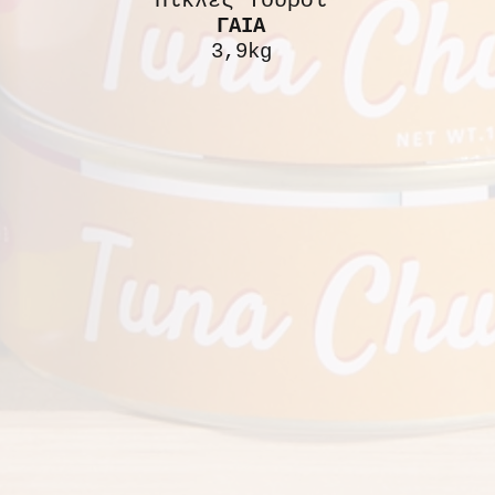
Πίκλες Τουρσί
ΓΑΙΑ
3,9kg