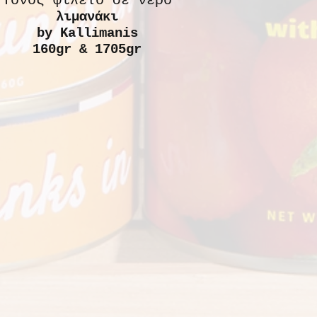
Τόνος φιλέτο σε νερό
λιμανάκι
by Kallimanis
160gr & 1705gr