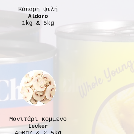
Κάπαρη ψιλή
Aldoro
1kg
&
5kg
Μανιτάρι κομμένο
Lecker
400gr & 2,5kg