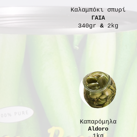
Καλαμπόκι σπυρί
ΓΑΙΑ
340gr
&
2kg
Kαπαρόμηλα
Aldoro
1kg