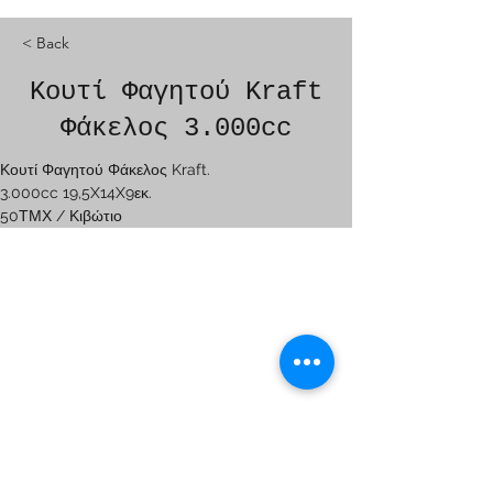
< Back
Κουτί Φαγητού Kraft
Φάκελος 3.000cc
Κουτί Φαγητού Φάκελος Kraft.
3.000cc 19,5X14X9εκ.
50ΤΜΧ / Κιβώτιο