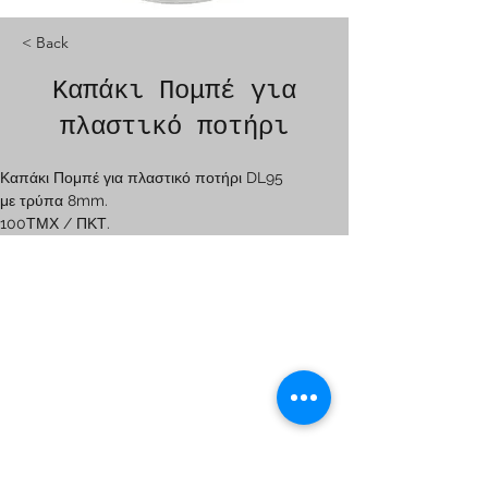
< Back
Καπάκι Πομπέ για
πλαστικό ποτήρι
Καπάκι Πομπέ για πλαστικό ποτήρι DL95
με τρύπα 8mm.
100ΤΜΧ / ΠΚΤ.