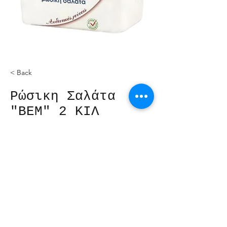
< Back
Ρώσικη Σαλάτα
"ΒΕΜ" 2 ΚΙΛ
Διατηρείται στο ψυγείο στους +2
°C - + 6°C.