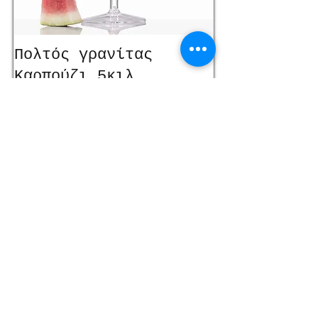
Πολτός γρανίτας
Καρπούζι 5κιλ.
"ESSENZA"
Read More