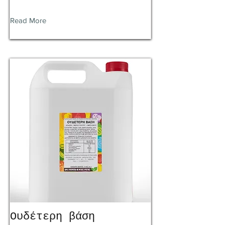
Read More
Ουδέτερη βάση