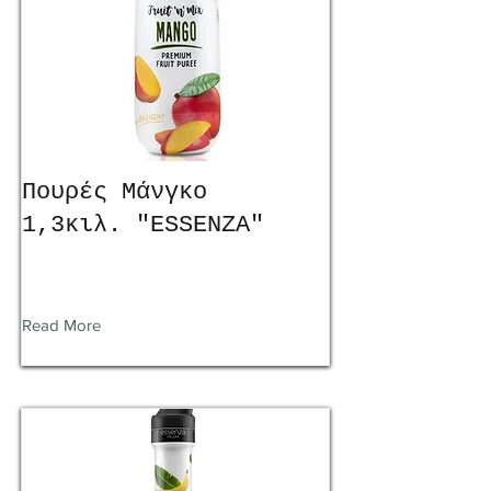
Πουρές Μάνγκο
1,3κιλ. "ESSENZA"
Read More