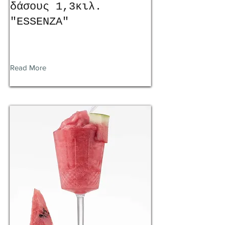
δάσους 1,3κιλ.
"ESSENZA"
Read More