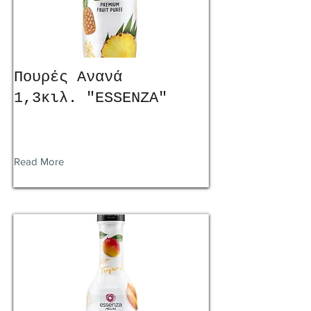
Πουρές Ανανά
1,3κιλ. "ESSENZA"
Read More