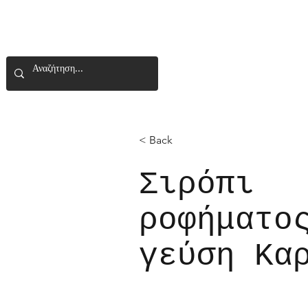
< Back
Σιρόπι
ροφήματο
γεύση Κα