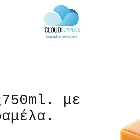
ς750ml. με
ραμέλα.