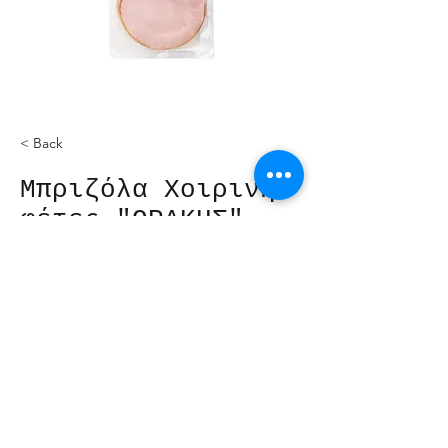
< Back
Μπριζόλα Χοιρινή
φέτες "ΘΡΑΚΗΣ"
Powered By Cloud